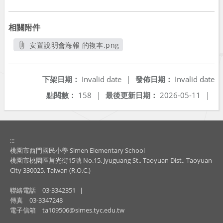
相關附件
安置說明會海報 的複本.png
另開新視窗
下架日期：
Invalid date
|
發佈日期：
Invalid date
點閱數：
158
|
最後更新日期：
2026-05-11
|
:::
桃園市西門國民小學 Simen Elementary School
桃園市桃園區莒光街15號 No.15, Jyuguang St., Taoyuan Dist., Taoyuan
City 330025, Taiwan (R.O.C.)
聯絡電話
03-3342351
|
傳真
03-3347248
電子信箱
ta109506@simes.tyc.edu.tw