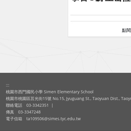
點閱
:::
桃園市西門國民小學 Simen Elementary School
桃園市桃園區莒光街15號 No.15, Jyuguang St., Taoyuan Dist., Taoyuan
聯絡電話
03-3342351
|
傳真
03-3347248
電子信箱
ta109506@simes.tyc.edu.tw