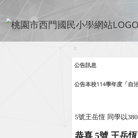
移至網頁之主要內容區位置
:::
公告訊息
公告本校114學年度「自
5號王岳恆
同學以38
恭喜
5號
王岳恆