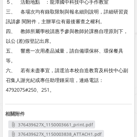
５、 活動地點 ：龍潭國中科技中心手作教室
三、 各場次均有錄取限制與報名細則說明，詳細研習資
訊請參 閱附件，主辦單位有最後審查之權利。
四、 教師所屬學校請惠予參與教師於課務自理原則下，
以公 (差)假登記出席。
五、 響應一次用產品減量，請自備環保杯、環保餐具
等。
六、 若有未盡事宜，請逕洽本校自造教育及科技中心副
召集人謝光紀或專任助理鍾采瑄，連絡電話：
4792075#250、251。
相關附件
376439627X_1150003661_print.pdf
另開新視窗
376439627X_1150003838_ATTACH1.pdf