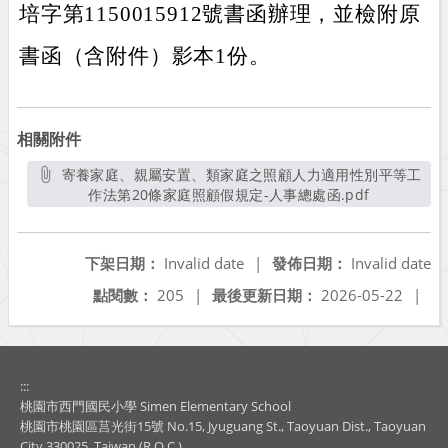
培字第1150015912號書函辦理，並檢附原
書函（含附件）影本1份。
相關附件
寄養家庭、親屬安置、類家庭之照顧人力適用性別平等工
作法第20條家庭照顧假規定-人事總處函.pdf
另開新視窗
下架日期：
Invalid date
|
發佈日期：
Invalid date
點閱數：
205
|
最後更新日期：
2026-05-22
|
:::
桃園市西門國民小學 Simen Elementary School
桃園市桃園區莒光街15號 No.15, Jyuguang St., Taoyuan Dist., Taoyuan
City 330025, Taiwan (R.O.C.)