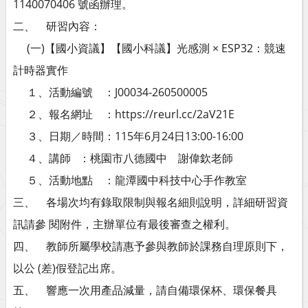
1140070406 號函辦理。
二、 研習內容：
(一)【國小資議】【國小科議】光感測 × ESP32：競速
計時器實作
１、活動編號 ：J00034-260500005
２、報名網址 ：https://reurl.cc/2aV21E
３、日期／時間：115年6月24日13:00-16:00
４、講師 ：桃園市八德國中 謝偉欽老師
５、活動地點 ：龍潭國中科技中心手作教室
三、 各場次均有錄取限制與報名細則說明，詳細研習資
訊請參 閱附件，主辦單位有最後審查之權利。
四、 教師所屬學校請惠予參與教師於課務自理原則下，
以公 (差)假登記出席。
五、 響應一次用產品減量，請自備環保杯、環保餐具