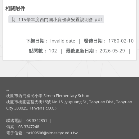
相關附件
115學年度西門國小資優班安置說明會.pdf
另開新視窗
下架日期：
Invalid date
|
發佈日期：
1780-02-10
點閱數：
102
|
最後更新日期：
2026-05-29
|
:::
桃園市西門國民小學 Simen Elementary School
桃園市桃園區莒光街15號 No.15, Jyuguang St., Taoyuan Dist., Taoyuan
City 330025, Taiwan (R.O.C.)
聯絡電話
03-3342351
|
傳真
03-3347248
電子信箱
ta109506@simes.tyc.edu.tw