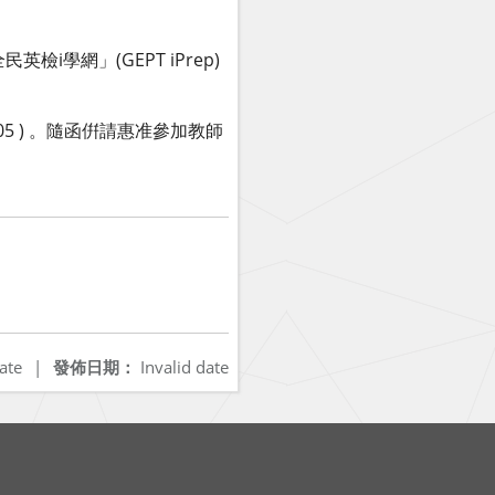
學網」(GEPT iPrep)
B05 ) 。隨函倂請惠准參加教師
ate
|
發佈日期：
Invalid date