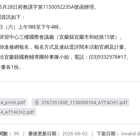
月28日府教課字第1150092235A號函辦理。
關資訊如下：
6日（六）上午9時至下午4時。
師研習中心三樓國際會議廳（宜蘭縣宜蘭市和睦路15號）。
教師進修網報名，報名方式及連結逕詳閱本活動官網及計畫。
宜蘭縣國教輔導團幹事陳小姐，電話：(03)9332978#17。
畫各1份。
4_print.pdf
376735100E_1150050104_ATTACH1.pdf
視窗
另開新視窗
04_ATTACH2.pdf
新視窗
閱數：
90
|
最後更新日期：
2026-06-02
|
下架日期：
Invalid d