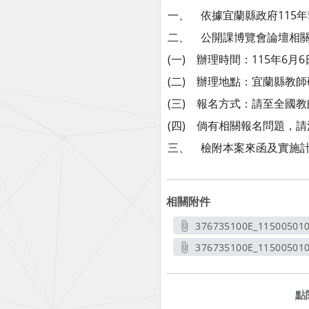
一、 依據宜蘭縣政府115年5
二、 公開課博覽會論壇相
(一) 辦理時間：115年6月
(二) 辦理地點：宜蘭縣教
(三) 報名方式：請至全國
(四) 倘有相關報名問題，請洽
三、 檢附本案來函及實施計
相關附件
376735100E_115005010
另開新
376735100E_11500501
另開
點