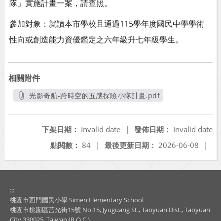
隊」實施計畫一案，請查照。
參加對象：就讀本市學校且通過115學年度國民中學學術
性向或創造能力資優鑑定之六年級升七年級學生。
相關附件
光影奇航-跨時空的五感探險小隊計畫.pdf
另開新視窗
下架日期：
Invalid date
|
發佈日期：
Invalid date
點閱數：
84
|
最後更新日期：
2026-06-08
|
:::
桃園市西門國民小學 Simen Elementary School
桃園市桃園區莒光街15號 No.15, Jyuguang St., Taoyuan Dist., Taoyuan
City 330025, Taiwan (R.O.C.)