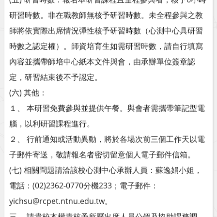
研習時數。非在職教師無核予研習時數。未全程參與之教
師將依實際出席情況彈性核予研習時數（心測中心具研習
時數之認定權）。師資培育生如需研習時數，請自行填寫
內容並攜帶師培中心紙本文件與會，由承辦單位簽章認
定，研習結束後不予認定。
(六) 其他：
１、 本研習免費參與並提供午餐。與會者需攜帶筆記型電
腦，以利研習課程進行。
２、 行前通知或活動異動，將於各場次前三個工作天以電
子郵件寄送，敬請報名者密切留意個人電子郵件信箱。
(七) 相關問題請洽該校心測中心承辦人員：蘇逸娟小姐，
電話：(02)2362-0770分機233；電子郵件：
yichsu@rcpet.ntnu.edu.tw。
三、 請貴校本權責核予所屬出席人員公假及協助課務調