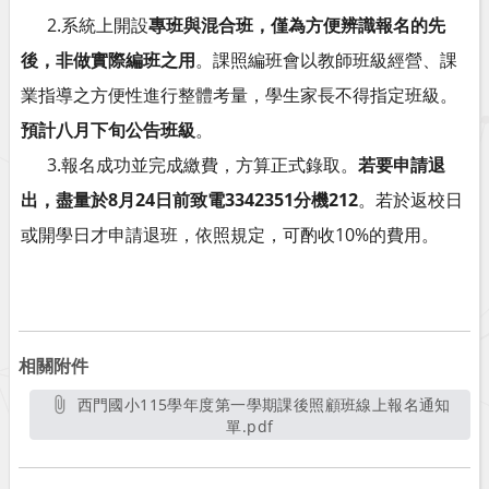
2.系統上開設
專班與混合班，僅為方便辨識報名的先
後，非做實際編班之用
。課照編班會以教師班級經營、課
業指導之方便性進行整體考量，學生家長不得指定班級。
預計八月下旬公告班級
。
3.報名成功並完成繳費，方算正式錄取。
若要申請退
出，盡量於8月24日前致電3342351分機212
。若於返校日
或開學日才申請退班，依照規定，可酌收10%的費用。
相關附件
西門國小115學年度第一學期課後照顧班線上報名通知
單.pdf
另開新視窗