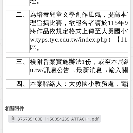
理。
二、
為培養兒童文學創作風氣，提高本
理旨揭比賽，欲報名者請於115年9
將作品依規定格式上傳至大勇國小首頁（網
w.typs.tyc.edu.tw/index.ph
區。
三、
檢附旨案實施辦法1份，或至本局網站（http
u.tw/訊息公告→最新消息→輸入關
四、
本案聯絡人：大勇國小教務處，電話(03)
相關附件
376735100E_1150054235_ATTACH1.pdf
另開新視窗