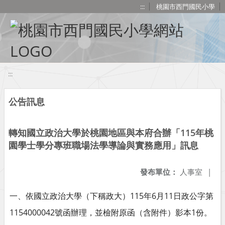
移至網頁之主要內容區位置
:::
桃園市西門國民小學
:::
公告訊息
轉知國立政治大學於桃園地區與本府合辦「115年桃
園學士學分專班職場法學導論與實務應用」訊息
發布單位：
人事室
|
115
6
11
一、依國立政治大學（下稱政大）
年
月
日政公字第
1154000042
1
號函辦理，並檢附原函（含附件）影本
份。