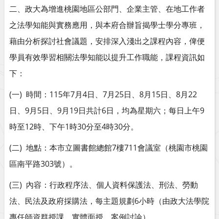
二、政大為增進桃園地區公部門、企業主管、在地工作者
之法學知能與實務應用，與本府合辦旨揭學士學分專班，
藉由分析探討社會議題，安排深入淺出之課程內容，俾便
學員有效學習相關法學知能以提升工作職能，課程資訊如
下：
(
)
115
7
4
7
25
8
15
8
22
一
時間：
年
月
日、
月
日、
月
日、
月
9
5
9
19
6
9
日、
月
日、
月
日共計
日，均為星期六；每日上午
12
1
30
4
30
時至
時、下午
時
分至
時
分。
(
)
7
711
二
地點：本市立圖書館總館
樓
會議室（桃園市桃園
303
區南平路
號）。
(
)
三
內容：行政程序法、個人資料保護法、刑法、勞動
6
法、民法及政府採購法，每主題規劃
小時（由政大法學院
專任師資群授課，實體面授，案例討論）。