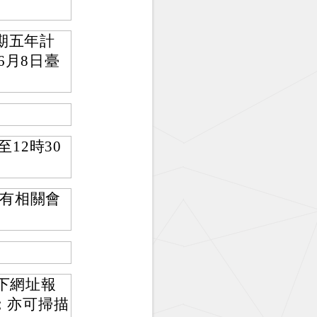
期五年計
6月8日臺
12時30
有相關會
。
以下網址報
FGA；亦可掃描