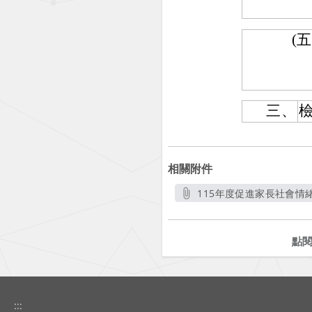
(五
三、
相關附件
115年度促進家長社會情緒
另
點
:::