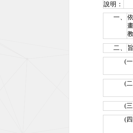
說明：
一、
畫
教
二、
(一
(二
(三
(四