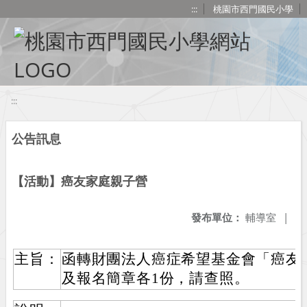
移至網頁之主要內容區位置
:::
桃園市西門國民小學
:::
公告訊息
【活動】癌友家庭親子營
發布單位：
輔導室
|
主旨：
函轉財團法人癌症希望基金會「癌友
及報名簡章各1份，請查照。