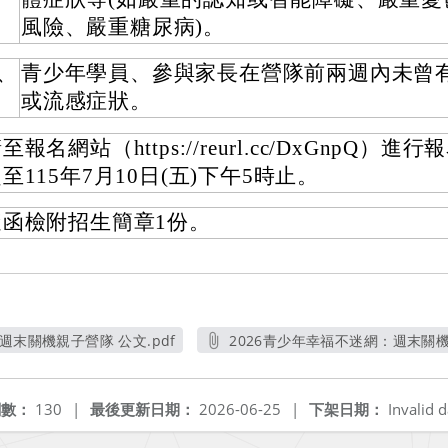
風險、嚴重糖尿病)。
4、
青少年學員、參與家長在營隊前兩週內未曾
或流感症狀。
至報名網站（https://reurl.cc/DxGnpQ）進
至115年7月10日(五)下午5時止。
隨函檢附招生簡章1份。
週末關機親子營隊 公文.pdf
2026青少年幸福不迷網：週末關機
另開新視窗
另開新
閱數：
130
|
最後更新日期：
2026-06-25
|
下架日期：
Invalid d