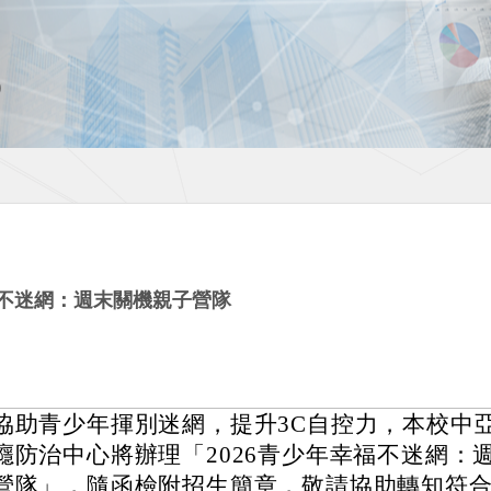
福不迷網：週末關機親子營隊
協助青少年揮別迷網，提升3C自控力，本校中
癮防治中心將辦理「2026青少年幸福不迷網：
營隊」，隨函檢附招生簡章，敬請協助轉知符