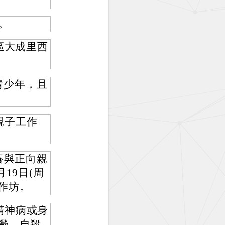
。
)。
區大成里西
青少年，且
親子工作
養與正向親
19日(周
作坊。
精神病或身
鬱、自殺