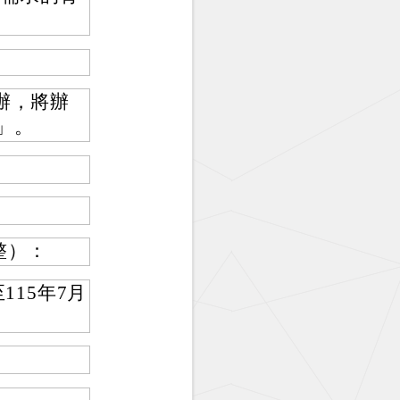
辦，將辦
」。
整）：
115年7月