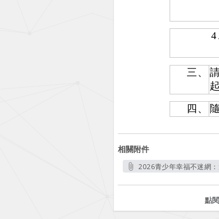
三、
請
起
四、
相關附件
2026青少年幸福不迷網：
點