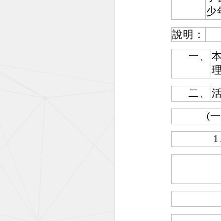
少
說明：
一、
二、
(一