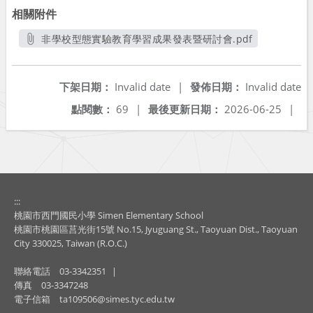
相關附件
非學校型態實驗教育學習成果發表暨研討會.pdf
另開新視窗
下架日期：
Invalid date
|
發佈日期：
Invalid date
點閱數：
69
|
最後更新日期：
2026-06-25
|
:::
桃園市西門國民小學 Simen Elementary School
桃園市桃園區莒光街15號 No.15, Jyuguang St., Taoyuan Dist., Taoyuan
City 330025, Taiwan (R.O.C.)
聯絡電話
03-3342351
|
傳真
03-3347248
電子信箱
ta109506@simes.tyc.edu.tw