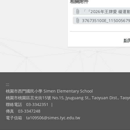
相關附件
「『2026年王牌愛 礙
376735100E_115005679
另開
點
:::
桃園市西門國民小學 Simen Elementary School
桃園市桃園區莒光街15號 No.15, Jyuguang St., Taoyuan Dist., Taoyuan
聯絡電話
03-3342351
|
傳真
03-3347248
電子信箱
ta109506@simes.tyc.edu.tw