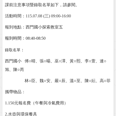
課前注意事項暨錄取名單如下，請參閱。
活動時間：
115.07.08 (
三
) 09:00-16:00
報到地點：西門國小探索教室五
報到時間：
08:40-08:50
：
錄取名單
西門國小
傅○晴
、
張○暘
、
巫○澤
、
黃○熙
、
李○萱
、
連○
旭
、
陳○芮
林○臣
、
魏○安
、
嚴○辰
、
溫○至
、
陳○妘
、
高○菲
攜帶物品：
1.150
元報名費（午餐與冷氣費用）
2.
水壺與環保餐具