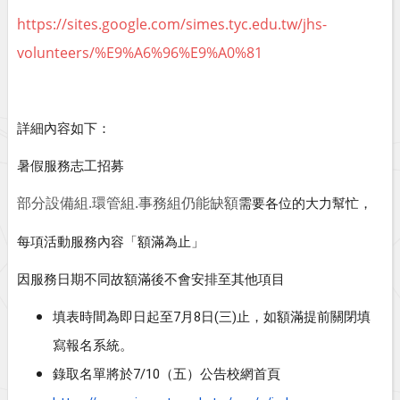
https://sites.google.com/simes.tyc.edu.tw/jhs-
volunteers/%E9%A6%96%E9%A0%81
詳細內容如下：
暑假服務志工招募
.
.
部分設備組
環管組
事務組仍能缺額
需要各位的大力幫忙，
每項活動服務內容「額滿為止」
因服務日期不同故額滿後不會安排至其他項目
7
8
(
)
填表時間為即日起至
月
日
三
止，如額滿提前關閉填
寫報名系統。
7/10
錄取名單將於
（五）公告校網首頁