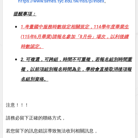
https://www.simes.tyc.edu.tw/nss/p/index
。
提醒事項：
1.
114
考量國中服務時數核定相關規定，
學年度畢業生
(115
6
)
8
年
月畢業
請報名參加「
月份」場次，以利後續
時數認定。
2.
可複選，可跨組，時間不可重複，若報名組別時間重
複，以前項組別報名時間為主，學校會直接取消後項報
名組別資格。
注意！！！
請務必留下正確的聯絡方式，
若您留下的訊息錯誤導致無法收到相關訊息，