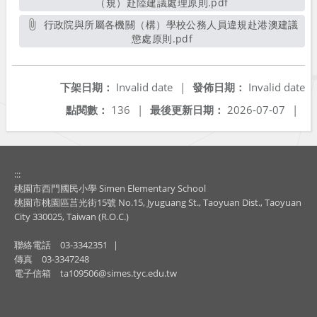
（規）赴陸建議處理原則.pdf
另開新視窗
行政院與所屬各機關（構）學校公務人員違規赴港澳建議
懲處原則.pdf
另開新視窗
下架日期：
Invalid date
|
發佈日期：
Invalid date
點閱數：
136
|
最後更新日期：
2026-07-07
|
:::
桃園市西門國民小學 Simen Elementary School
桃園市桃園區莒光街15號 No.15, Jyuguang St., Taoyuan Dist., Taoyuan
City 330025, Taiwan (R.O.C.)
聯絡電話
03-3342351
|
傳真
03-3347248
電子信箱
ta109506@simes.tyc.edu.tw