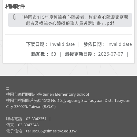
相關附件
「桃園市115年度模範身心障礙者、模範身心障礙家庭照
顧者及模範身心障礙服務人員遴選計畫」.pdf
另開新視窗
下架日期：
Invalid date
|
發佈日期：
Invalid date
點閱數：
63
|
最後更新日期：
2026-07-07
|
:::
桃園市西門國民小學 Simen Elementary School
桃園市桃園區莒光街15號 No.15, Jyuguang St., Taoyuan Dist., Taoyuan
City 330025, Taiwan (R.O.C.)
聯絡電話
03-3342351
|
傳真
03-3347248
電子信箱
ta109506@simes.tyc.edu.tw