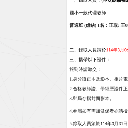
一、錄取人員：
(
本次缺額補
國小一般代理教師
普通班 (虛缺) 1名：正取: 
二、錄取人員請於
年
月
114
3
0
三、攜帶以下證件：
報到時請繳交：
1.身分證正本及影本、相片
2.合格教師證、學經歷證件
3.郵局存摺封面影本。
4.
眷屬如有需加健保者亦請檢
5.
錄取人員須於
年
月
日
114
3
31