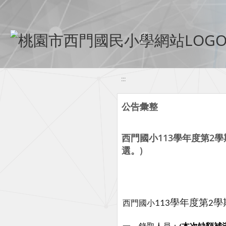
移至網頁之主要內容區位置
:::
公告彙整
西門國小113學年度第2學
選。)
學年度第
學
西門國小
113
2