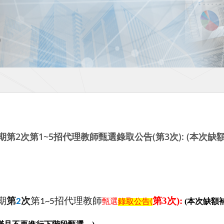
期第2次第1~5招代理教師甄選錄取公告(第3次): (本次
期
第
次
第
招代理教師
第3次):
2
1~5
甄選
錄取公告
(
本次缺額
(