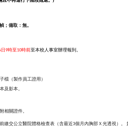
滿且不再進行下階段甄選。)
王0幀；備取：無。
日
時至
時前
至本校人事室辦理報到。
6
9
10
電子檔（製作員工證用）
正本及影本。
附相關證件。
前繳交公立醫院體格檢查表（含最近
個月內胸部Ｘ光透視）。
3