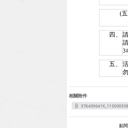
(五
四、
請
3
五、
相關附件
376439641X_11500035
另開
點閱