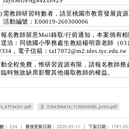
iaynMGPAg44ZDN29
)
需教師研習時數者，請至桃園市教育發展資源
活動編號：E00019-260300006
請報名教師留意Mail錄取/行前通知，本案倘有
逕洽：同德國小學務處生教組楊明蓉老師（03）31
#334，電子信箱：ta17072@m2.tdes.tyc.edu.tw
活動全程免費，惟研習資源有限，請報名教師務
勿臨時無故缺席影響其他備取教師的權益。
85_ATTACH1.pdf
376439641X_1150003585_print.pdf
新視窗
另開新視窗
數：
234
|
最後更新日期：
2026-05-11
|
下架日期：
1781-05