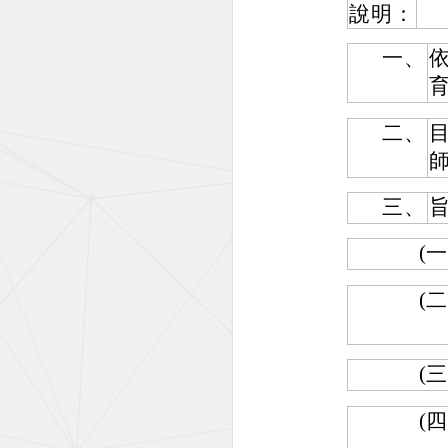
說明：
一、
二、
三、
(一
(二
(三
(四