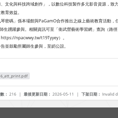
術、文化與科技跨域創作」，以數位科技製作多元影音資源，致
文教育效益。
琴密碼」係本場館與PaGamO合作推出之線上藝術教育活動，任務
校師生踴躍參與。相關資訊可至「衛武營藝術學習網」查詢（路
://npacwwy.tw/t19Tyyey）。
公告並鼓勵所屬師生參與，至紉公誼。
_att_print.pdf
視窗
閱數：
216
|
最後更新日期：
2026-05-11
|
下架日期：
Invalid d