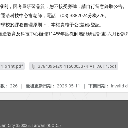
之權利，因考量研習品質，恕不接受旁聽，請自行留意錄取公告。
科技中心甯老師，電話：(03)-3882024分機226。
學校於課務自理原則下，本權責核予公(差)假登記。
自造教育及科技中心辦理114學年度教師增能研習計畫-六月份課
4_print.pdf
376439642X_1150003374_ATTACH1.pdf
視窗
另開新視窗
閱數：
226
|
最後更新日期：
2026-05-11
|
下架日期：
Invalid d
 City 330025, Taiwan (R.O.C.)