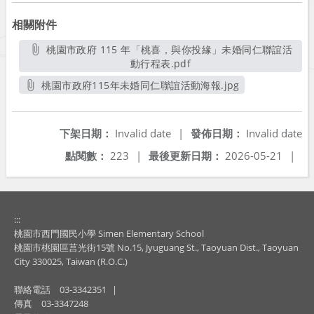
相關附件
桃園市政府 115 年「桃喜，與你投緣」未婚同仁聯誼活
動行程表.pdf
另開新視窗
桃園市政府115年未婚同仁聯誼活動海報.jpg
另開新視窗
下架日期：
Invalid date
|
發佈日期：
Invalid date
點閱數：
223
|
最後更新日期：
2026-05-21
|
:::
桃園市西門國民小學 Simen Elementary School
桃園市桃園區莒光街15號 No.15, Jyuguang St., Taoyuan Dist., Taoyuan
City 330025, Taiwan (R.O.C.)
聯絡電話
03-3342351
|
傳真
03-3347248