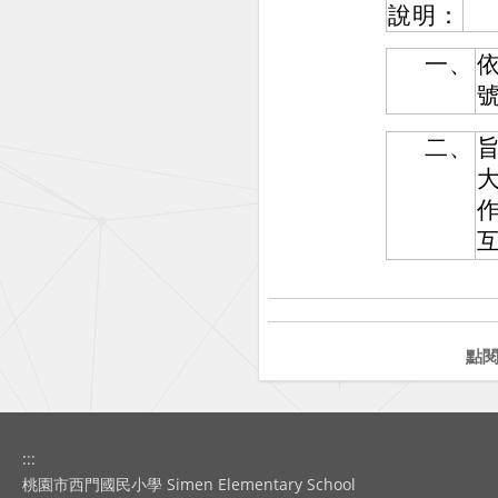
說明：
一、
依
二、
旨
點
:::
桃園市西門國民小學 Simen Elementary School