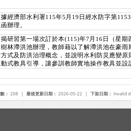
據經濟部水利署115年5月19日經水防字第115330
號函辦理。
揭研習第一場次訂於本(115)年7月16日（星
大樹林滯洪池辦理，教師藉以了解滯洪池在豪雨
作方式及防洪治理概念，並說明水利防災應變原
互動式教具引導，讓參訓教師實地操作教具並設
閱數：
208
|
最後更新日期：
2026-05-22
|
下架日期：
Invalid d