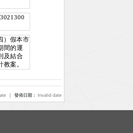
21300
期四）假本市
期間的運
則及結合
計教案。
ate
|
發佈日期：
Invalid date