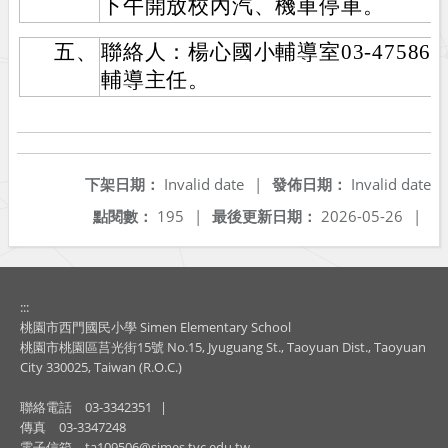
下午開放校內汽、機車停車。
五、
聯絡人：楊心國小輔導室03-4758680
輔導主任。
下架日期：
Invalid date
|
發佈日期：
Invalid date
點閱數：
195
|
最後更新日期：
2026-05-26
|
:::
桃園市西門國民小學 Simen Elementary School
桃園市桃園區莒光街15號 No.15, Jyuguang St., Taoyuan Dist., Taoyuan
City 330025, Taiwan (R.O.C.)
聯絡電話
03-3342351
|
傳真
03-3347248
電子信箱
ta109506@simes.tyc.edu.tw