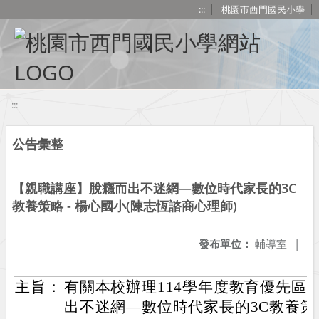
移至網頁之主要內容區位置
:::
桃園市西門國民小學
:::
公告彙整
【親職講座】脫癮而出不迷網—數位時代家長的3C
教養策略 - 楊心國小(陳志恆諮商心理師)
發布單位：
輔導室
|
主旨：
有關本校辦理114學年度教育優先區
出不迷網—數位時代家長的3C教養策