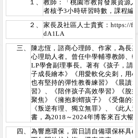
１、
教師：「桃園市教育發展資源入
者核予3小時研習時數，課程編號E00
２、
家長及社區人士貴賓：https://forms
dA1LA
三、
陳志恆，諮商心理師、作家，為長
心理助人者。曾任中學輔導教師、輔
LP學會副理事長。著有《孩子，請
子成長繪本》《用愛軟化尖刺，用
也有堅持的彈性教養練習》《晨讀1
習》、《陪伴孩子高效學習》《脫
聚焦》《擁抱刺蝟孩子》《受傷的
《叛逆有理、獨立無罪》、《此人進
書，為2018～2024年博客來百大
四、
為響應環保，當日請自備環保杯具(