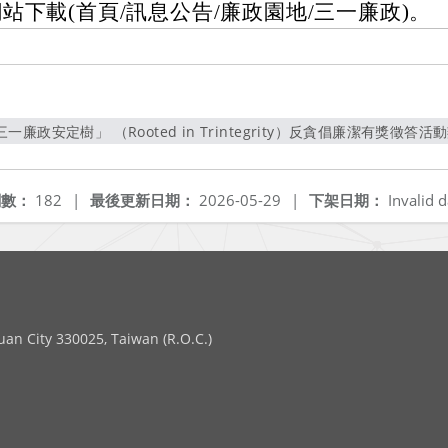
站下載(首頁/訊息公告/廉政園地/三一廉政)。
政安定樹」 （Rooted in Trintegrity）反貪倡廉潔有獎徵答活動
另開新視窗
閱數：
182
|
最後更新日期：
2026-05-29
|
下架日期：
Invalid d
 City 330025, Taiwan (R.O.C.)