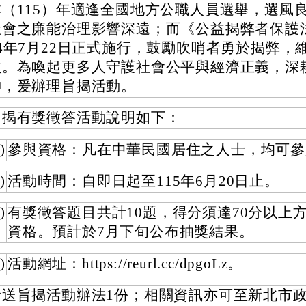
本（115）年適逢全國地方公職人員選舉，選風
社會之廉能治理影響深遠；而《公益揭弊者保護
14年7月22日正式施行，鼓勵吹哨者勇於揭弊，
益。為喚起更多人守護社會公平與經濟正義，深
神，爰辦理旨揭活動。
旨揭有獎徵答活動說明如下：
)
參與資格：凡在中華民國居住之人士，均可參
)
活動時間：自即日起至115年6月20日止。
)
有獎徵答題目共計10題，得分須達70分以上
資格。預計於7月下旬公布抽獎結果。
)
活動網址：https://reurl.cc/dpgoLz。
檢送旨揭活動辦法1份；相關資訊亦可至新北市