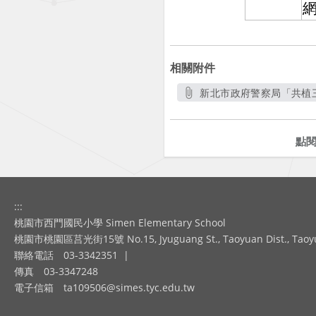
網
相關附件
新北市政府警察局「共植三一廉
點
:::
桃園市西門國民小學 Simen Elementary School
桃園市桃園區莒光街15號 No.15, Jyuguang St., Taoyuan Dist., Taoyuan
聯絡電話
03-3342351
|
傳真
03-3347248
電子信箱
ta109506@simes.tyc.edu.tw