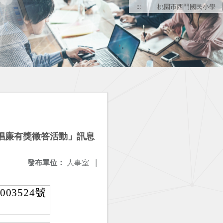
:::
桃園市西門國民小學
）反貪倡廉有獎徵答活動」訊息
發布單位：
人事室
|
03524號