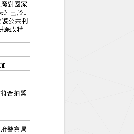
良窳對國家
法》已於1
維護公共利
耕廉政精
加。
方符合抽獎
政府警察局