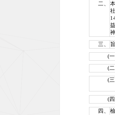
二、
三、
(一
(二
(三
(四
四、