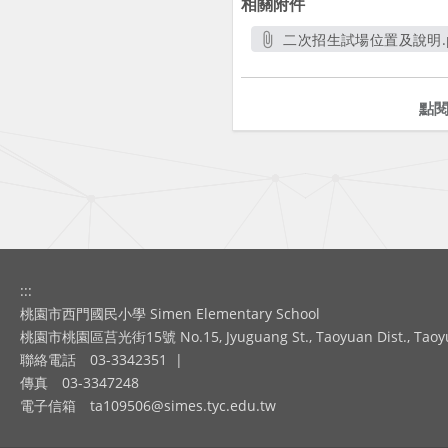
相關附件
二次招生試場位置及說明.p
另開新視窗
點
:::
桃園市西門國民小學 Simen Elementary School
桃園市桃園區莒光街15號 No.15, Jyuguang St., Taoyuan Dist., Taoyuan
聯絡電話
03-3342351
|
傳真
03-3347248
電子信箱
ta109506@simes.tyc.edu.tw