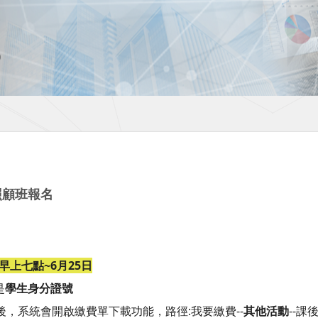
照顧班報名
日早上七點~6月25日
是
學生身分證號
後，系統會開啟繳費單下載功能，路徑:我要繳費--
其他活動
--課