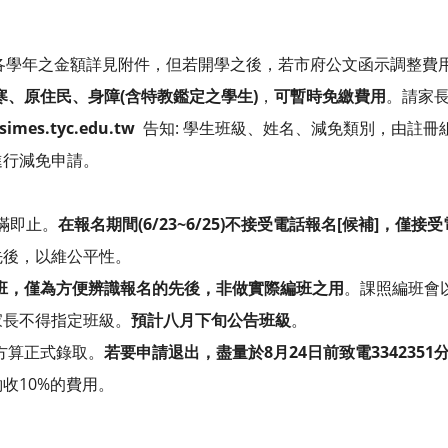
學年之金額詳見附件，但若開學之後，若市府公文函示調整費
寒、原住民、身障(含特教鑑定之學生)
，
可暫時免繳費用
。請家
mes.tyc.edu.tw
告知: 學生班級、姓名、減免類別，由註冊
進行減免申請。
滿即止。
在報名期間(6/23~6/25)不接受電話報名[候補]，僅接
先後，以維公平性。
班，僅為方便辨識報名的先後，非做實際編班之用
。課照編班會
家長不得指定班級。
預計八月下旬公告班級
。
方算正式錄取。
若要申請退出，盡量於8月24日前致電3342351分
收10%的費用。