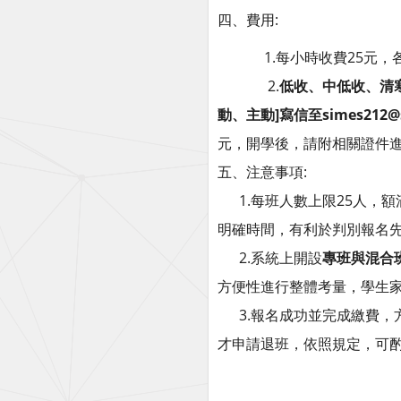
四、費用:
1.每小時收費25元，各
2.
低收、中低收、清
動、主動]寫信至simes212@si
元，開學後，請附相關證件
五、注意事項:
1.每班人數上限25人，額
明確時間，有利於判別報名
2.系統上開設
專班與混合
方便性進行整體考量，學生
3.報名成功並完成繳費，
才申請退班，依照規定，可酌