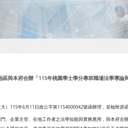
地區與本府合辦「115年桃園學士學分專班職場法學導論
115
6
11
1154000042
政大）
年
月
日政公字第
號函辦理，並檢附原
部門、企業主管、在地工作者之法學知能與實務應用，與本府合