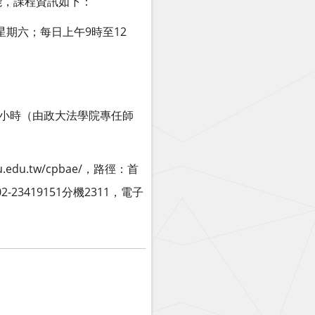
能，課程資訊如下：
9
12
星期六；每日上午
時至
小時（由政大法學院專任師
u.edu.tw/cpbae/
，路徑：首
02-23419151
2311
分機
，電子