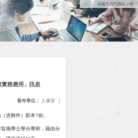
:::
桃園市西門國民小學
與實務應用」訊息
發布單位：
人事室
|
1
函（含附件）影本
份。
辦旨揭學士學分專班，藉由分