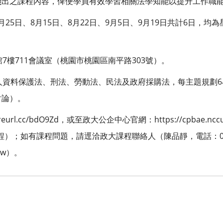
淺出之課程內容，俾便學員有效學習相關法學知能以提升工作職
25
8
15
8
22
9
5
9
19
6
月
日、
月
日、
月
日、
月
日、
月
日共計
日，均為
。
7
711
303
館
樓
會議室（桃園市桃園區南平路
號）。
6
人資料保護法、刑法、勞動法、民法及政府採購法，每主題規劃
討論）。
/reurl.cc/bdO9Zd
https://cpbae.ncc
，或至政大公企中心官網：
程）；如有課程問題，請逕洽政大課程聯絡人（陳品靜，電話：
tw
）。