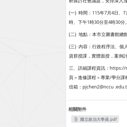
析探討社會議題，安排深入
(
)
115
7
4
7
一
時間：
年
月
日、
1
30
4
30
時、下午
時
分至
時
分
(
)
二
地點：本市立圖書館總
(
)
三
內容：行政程序法、個
資群授課，實體面授，案例
https:/
三、詳細課程資訊：
/
頁＞進修課程＞專業
學分課
pjchen2@nccu .edu.
信箱：
相關附件
國立政治大學函.pdf
另開新視窗