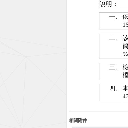
說明：
一、
1
二、
簡
三、
四、
4
相關附件