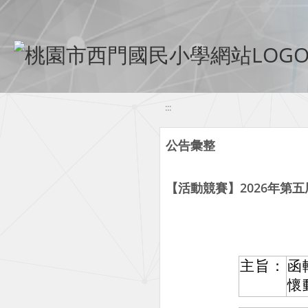
移至網頁之主要內容區位置
:::
公告彙整
【活動競賽】2026年第
主旨：
函
懷