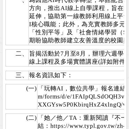
方向，推出AI線上自學課程，旨在
延伸，協助第一線教師利用線上平台
I核心職能；此外，為充實教師多元
「性別平等」及「社會情緒學習（S
期盼協助教師建立友善溫度的校園
二、
旨揭活動於7月至8月，辦理六週學習
線上課程及多場實體講座(詳如附件)
三、
報名資訊如下：
(一)
「玩轉AI，數位共學」報名連結：https:
m/forms/d/e/1FAIpQLSdOQH3v
XXGYsw5P0KbirqHxZ4xlngQ/v
(二)
「她／他／TA：重新閱讀『不
結：https://www.typl.gov.tw/zh-t