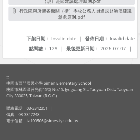
（規）赴陸建議處理原則.pdf
另開新視窗
行政院與所屬各機關（構）學校公務人員違規赴港澳建議
懲處原則.pdf
另開新視窗
下架日期：
Invalid date
|
發佈日期：
Invalid date
點閱數：
128
|
最後更新日期：
2026-07-07
|
:::
桃園市西門國民小學 Simen Elementary School
桃園市桃園區莒光街15號 No.15, Jyuguang St., Taoyuan Dist., Taoyuan
City 330025, Taiwan (R.O.C.)
聯絡電話
03-3342351
|
傳真
03-3347248
電子信箱
ta109506@simes.tyc.edu.tw