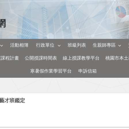
網
活動相簿
行政單位
班級列表
生親師專區
度課程計畫
公開授課時間表
線上授課教學平台
桃園市本土
寒暑假作業學習平台
申訴信箱
藝才班鑑定