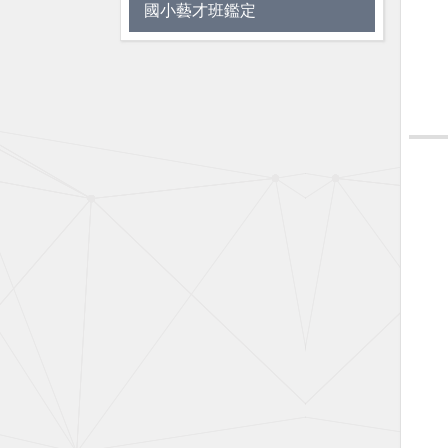
國小藝才班鑑定