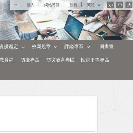
:::
登入
網站導覽
首頁
繁體
小
中
大
資優鑑定
校園規章
評鑑專區
圖書室
教育網
防疫專區
防災教育專區
性別平等專區