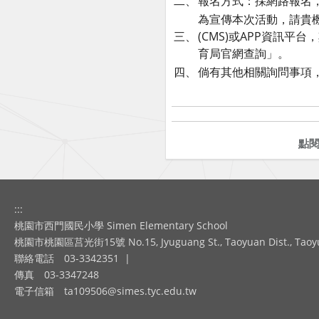
二、
報名方式：採網路報名，自即日
為宣傳本次活動，請貴機
三、
(CMS)或APP資訊
育局官網查詢」。
四、
倘有其他相關詢問事項，請逕洽
點
:::
桃園市西門國民小學 Simen Elementary School
桃園市桃園區莒光街15號 No.15, Jyuguang St., Taoyuan Dist., Taoyuan
聯絡電話
03-3342351
|
傳真
03-3347248
電子信箱
ta109506@simes.tyc.edu.tw