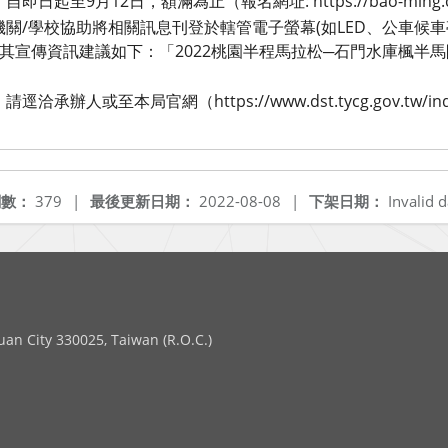
起至9月12日，額滿為止（報名網址: https://bao-ming.com/
關/學校協助將相關訊息刊登於轄管電子螢幕(如LED、公車候車
平台，其宣傳資訊建議如下：「2022桃園半程馬拉松─石門水庫楓
承辦人或至本局官網（https://www.dst.tycg.gov.tw/i
閱數：
379
|
最後更新日期：
2022-08-08
|
下架日期：
Invalid d
 City 330025, Taiwan (R.O.C.)