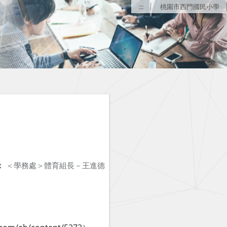
:::
桃園市西門國民小學
：
＜學務處＞體育組長－王進德