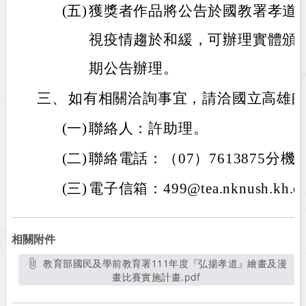
(五)
獲獎者作品將公告於國教署孝道
視疫情趨於和緩，可辦理實體頒
期公告辦理。
三、
如有相關洽詢事宜，請洽國立高雄
(一)
聯絡人：許助理。
(二)
聯絡電話：（07）7613875分機5
(三)
電子信箱：499@tea.nknush.kh.e
相關附件
教育部國民及學前教育署111年度『弘揚孝道』繪畫及漫
畫比賽實施計畫.pdf
另開新視窗