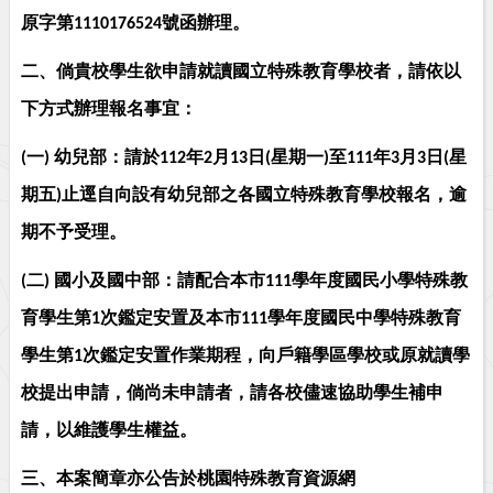
原字第
號函辦理。
1110176524
二、
倘貴校學生欲申請就讀國立特殊教育學校者，請依以
下方式辦理報名事宜：
一
幼兒部：請於
年
月
日
星期一
至
年
月
日
星
(
)
112
2
13
(
)
111
3
3
(
期五
止逕自向設有幼兒部之各國立特殊教育學校報名，逾
)
期不予受理。
二
國小及國中部：請配合本市
學年度國民小學特殊教
(
)
111
育學生第
次鑑定安置及本市
學年度國民中學特殊教育
1
111
學生第
次鑑定安置作業期程，向戶籍學區學校或原就讀學
1
校提出申請，倘尚未申請者，請各校儘速協助學生補申
請，以維護學生權益。
三、
本案簡章亦公告於桃園特殊教育資源網