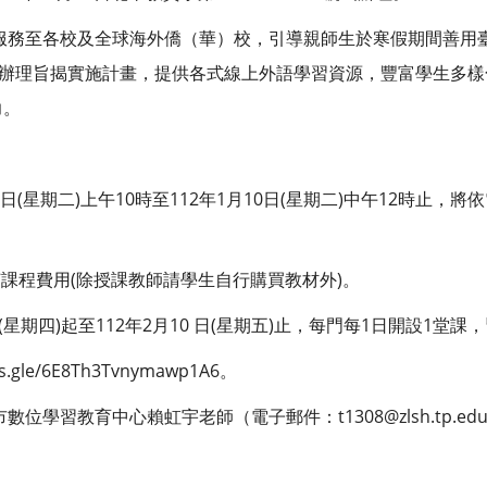
項服務至各校及全球海外僑（華）校，引導親師生於寒假期間善用
間辦理旨揭實施計畫，提供各式線上外語學習資源，豐富學生多
力。
：
月27日(星期二)上午10時至112年1月10日(星期二)中午12時止
何課程費用(除授課教師請學生自行購買教材外)。
日(星期四)起至112年2月10 日(星期五)止，每門每1日開設1堂課
s.gle/6E8Th3Tvnymawp1A6。
位學習教育中心賴虹宇老師（電子郵件：t1308@zlsh.tp.ed