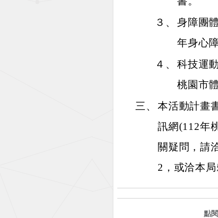
書。
３、
身障團體才藝
年身心障
４、
科技運
桃園市
三、
本活動計畫
訊網(112
關疑問，請洽內
2，或洽本局賴助
點