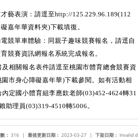
表演：請逕至http://125.229.96.189(112
礙嘉年華資料夾)下載填復。
動電競單車體驗：同親子趣味競賽報名，請逕自
體育競賽資訊網報名系統完成報名。
書及相關報名表件請逕至桃園市體育總會競賽資
年桃園市身心障礙嘉年華)下載參閱。如有活動相
定國小體育組李應欽老師(03)452-4624轉31
理員(03)319-4510轉5006。
閱數：
316
|
最後更新日期：
2023-03-27
|
下架日期：
Invalid d