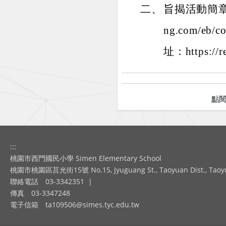
二、
旨揭活動簡章請
ng.com/eb
址：https://r
點
:::
桃園市西門國民小學 Simen Elementary School
桃園市桃園區莒光街15號 No.15, Jyuguang St., Taoyuan Dist., Taoyuan
聯絡電話
03-3342351
|
傳真
03-3347248
電子信箱
ta109506@simes.tyc.edu.tw