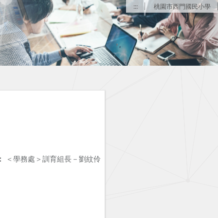
:::
桃園市西門國民小學
：
＜學務處＞訓育組長－劉紋伶