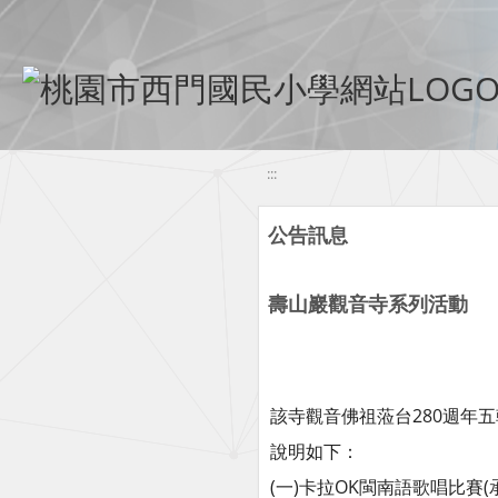
移至網頁之主要內容區位置
:::
公告訊息
壽山巖觀音寺系列活動
該寺觀音佛祖蒞台280週年
說明如下：
(一)卡拉OK閩南語歌唱比賽