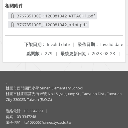
相關附件
376735100E_1120081942_ATTACH1.pdf
另開新視窗
376735100E_1120081942_print.pdf
另開新視窗
下架日期：
Invalid date
|
發佈日期：
Invalid date
點閱數：
279
|
最後更新日期：
2023-08-23
|
:::
桃園市西門國民小學 Simen Elementary School
桃園市桃園區莒光街15號 No.15, Jyuguang St., Taoyuan Dist., Taoyuan
City 330025, Taiwan (R.O.C.)
聯絡電話
03-3342351
|
傳真
03-3347248
電子信箱
ta109506@simes.tyc.edu.tw