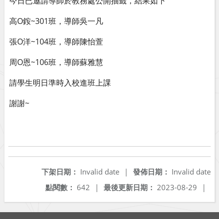
今日已邀請導師於教務處公開抽籤，結果如下
高O銨~301班，導師吳一凡
張O洋~104班，導師陳怡萱
周O恩~106班，導師蘇雅慧
請學生明日準時入校進班上課
謝謝~
下架日期：
Invalid date
|
發佈日期：
Invalid date
點閱數：
642
|
最後更新日期：
2023-08-29
|