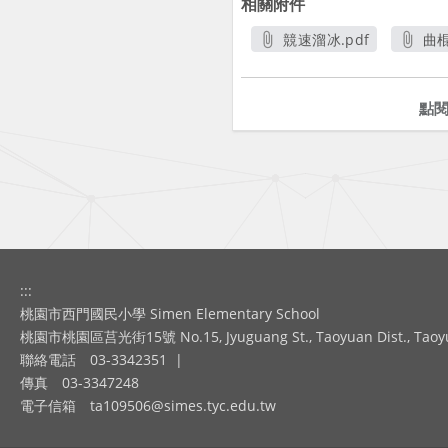
相關附件
競速溜冰.pdf
曲棍
另開新視窗
點
:::
桃園市西門國民小學 Simen Elementary School
桃園市桃園區莒光街15號 No.15, Jyuguang St., Taoyuan Dist., Taoyuan
聯絡電話
03-3342351
|
傳真
03-3347248
電子信箱
ta109506@simes.tyc.edu.tw