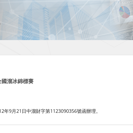
盃全國溜冰錦標賽
年9月21日中溜財字第1123090356號函辦理。