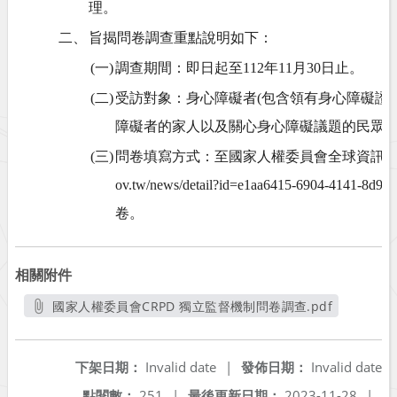
理。
二、
旨揭問卷調查重點說明如下：
(一)
調查期間：即日起至112年11月30日止。
(二)
受訪對象：身心障礙者(包含領有身心障礙證
障礙者的家人以及關心身心障礙議題的民眾
(三)
問卷填寫方式：至國家人權委員會全球資訊網，點選問卷連
ov.tw/news/detail?id=e1aa6415-6904-4141
卷。
相關附件
國家人權委員會CRPD 獨立監督機制問卷調查.pdf
另開新視窗
下架日期：
Invalid date
|
發佈日期：
Invalid date
點閱數：
251
|
最後更新日期：
2023-11-28
|