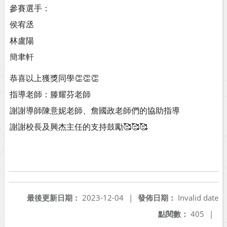
參賽選手：
侯宥丞
林盧陽
簡聿軒
恭喜以上獲獎同學👏👏👏
指導老師：滕耀芬老師
謝謝導師陳意妮老師、詹國政老師們的協助指導
謝謝校長及興杰主任的支持鼓勵🥰🥰🥰
最後更新日期：
2023-12-04
|
發佈日期：
Invalid date
點閱數：
405
|