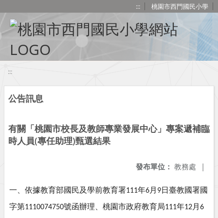
移至網頁之主要內容區位置
:::
桃園市西門國民小學
:::
公告訊息
有關「桃園市校長及教師專業發展中心」專案遞補臨
時人員(專任助理)甄選結果
發布單位：
教務處
|
一、依據教育部國民及學前教育署
年
月
日臺教國署國
111
6
9
字第
號函辦理、桃園市政府教育局
年
月
1110074750
111
12
6