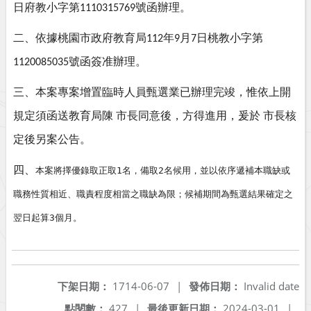
日府教小字第
號函辦理。
1110315769
二、依據桃園市政府教育局
年
月
日桃教小字第
112
9
7
號函簽准辦理。
1120085035
三、本案專案增置臨時人員甄選業已辦理完竣，惟依上開
規定須函送教育局陳
市長同意後，方得進用，爰於
市長核
定後另案公告。
四、
本案將擇優錄取正取1名，備取2名候用，並以依序遞補本職缺或
職務性質相近、職責程度相當之職缺為限；候補期間為甄選結果確定之
翌日起算3個月。
下架日期：
1714-06-07
|
發佈日期：
Invalid date
點閱數：
427
|
最後更新日期：
2024-03-01
|